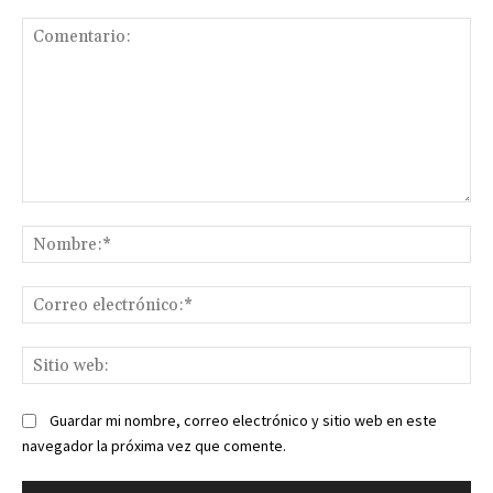
Comentario:
No
Co
ele
Sit
we
Guardar mi nombre, correo electrónico y sitio web en este
navegador la próxima vez que comente.