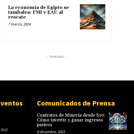
La economía de Egipto se
tambalea: FMI y EAU al
rescate
7 marzo, 2024
- Publicidad -
Eventos
Comunicados de Prensa
Contratos de Minería desde $10:
Cómo invertir y ganar ingresos
pasivos
 2022
8 diciembre, 2023