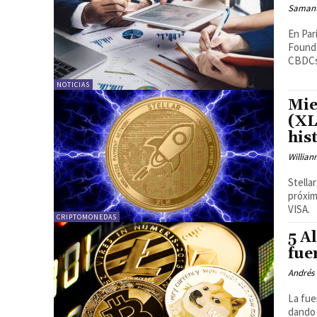
Samant
En Par
Founda
CBDCs
NOTICIAS
Mie
(XL
his
Willian
Stella
próxim
VISA.
CRIPTOMONEDAS
5 A
fue
Andrés 
La fue
dando 