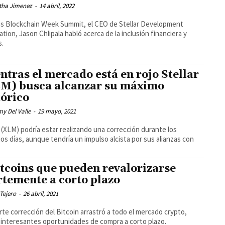
ha Jimenez
-
14 abril, 2022
is Blockchain Week Summit, el CEO de Stellar Development
tion, Jason Chlipala habló acerca de la inclusión financiera y
.
ntras el mercado está en rojo Stellar
M) busca alcanzar su máximo
tórico
my Del Valle
-
19 mayo, 2021
r (XLM) podría estar realizando una corrección durante los
os días, aunque tendría un impulso alcista por sus alianzas con
ltcoins que pueden revalorizarse
rtemente a corto plazo
Tejero
-
26 abril, 2021
rte corrección del Bitcoin arrastró a todo el mercado crypto,
interesantes oportunidades de compra a corto plazo.