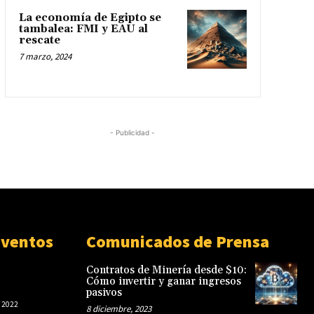
La economía de Egipto se
tambalea: FMI y EAU al
rescate
7 marzo, 2024
- Publicidad -
Eventos
Comunicados de Prensa
Contratos de Minería desde $10:
Cómo invertir y ganar ingresos
pasivos
 2022
8 diciembre, 2023