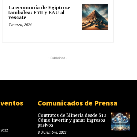
La economía de Egipto se
tambalea: FMI y EAU al
rescate
7 marzo, 2024
- Publicidad -
Eventos
Comunicados de Prensa
Contratos de Minería desde $10:
Cómo invertir y ganar ingresos
pasivos
 2022
8 diciembre, 2023