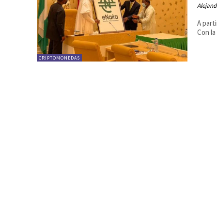
Alejand
A part
Con la
CRIPTOMONEDAS