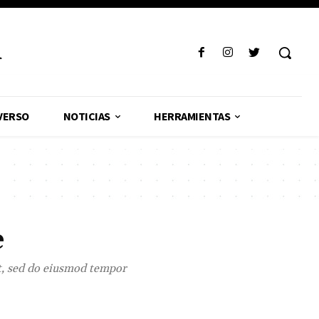
R
VERSO
NOTICIAS
HERRAMIENTAS
e
it, sed do eiusmod tempor