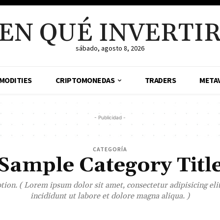
EN QUÉ INVERTI
sábado, agosto 8, 2026
MODITIES
CRIPTOMONEDAS
TRADERS
META
- Publicidad -
CATEGORÍA
Sample Category Titl
ion. ( Lorem ipsum dolor sit amet, consectetur adipisicing el
incididunt ut labore et dolore magna aliqua. )