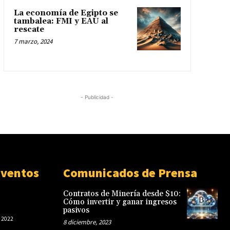
La economía de Egipto se
tambalea: FMI y EAU al
rescate
7 marzo, 2024
- Publicidad -
Eventos
Comunicados de Prensa
Contratos de Minería desde $10:
Cómo invertir y ganar ingresos
pasivos
 2022
8 diciembre, 2023