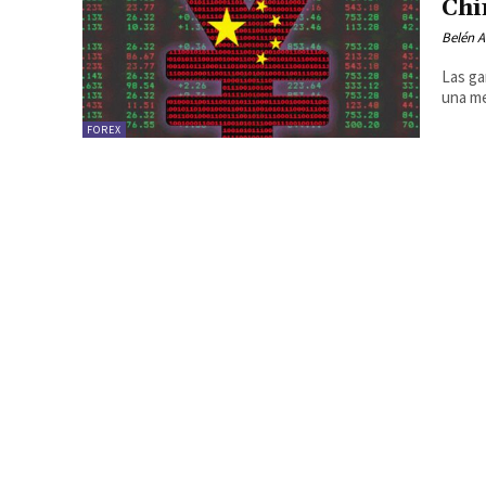
Chi
Belén A
Las ga
una me
FOREX