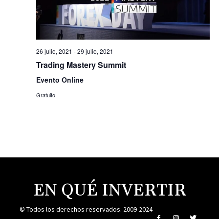
Evento
26 julio, 2021
-
29 julio, 2021
Trading Mastery Summit
Evento Online
Gratuito
EN QUÉ INVERTIR
© Todos los derechos reservados. 2009-2024