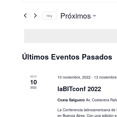
de
palabra
clave.
búsqueda
Próximos
Busca
Hoy
y
Eventos
Selecciona
para
vistas
la
la
fecha.
palabra
de
clave.
Eventos
Últimos Eventos Pasados
NOV
10 noviembre, 2022
-
13 noviembre
10
laBITconf 2022
2022
Costa Salguero
Av. Costanera Raf
La Conferencia latinoamericana de B
en Buenos Aires. Con una edición e