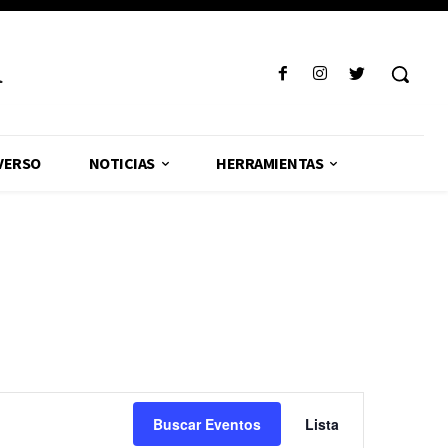
R
VERSO
NOTICIAS
HERRAMIENTAS
Navegación
Buscar Eventos
Lista
de