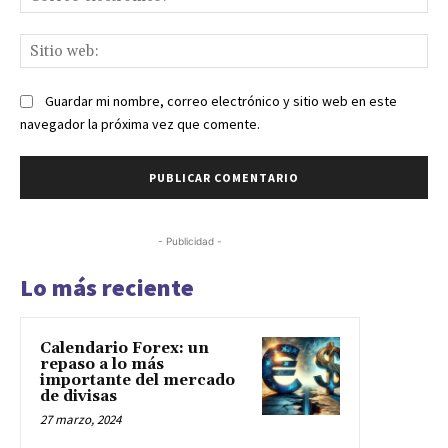
ele
Sit
we
Guardar mi nombre, correo electrónico y sitio web en este
navegador la próxima vez que comente.
- Publicidad -
Lo más reciente
Calendario Forex: un
repaso a lo más
importante del mercado
de divisas
27 marzo, 2024