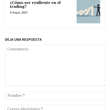
¿Cómo ser resiliente en el
trading?
6 mayo, 2023
DEJA UNA RESPUESTA
Comentario:
No
Co